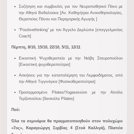
Συζήτηση και συμβουλές για τον Νευροπαθητικό Πόνο με
την Αθηνά Βαδαλούκα [Αν. Καθηγήτρια Αναισθησιολογίας,
Θεραπείας Πόνου και Παρηγορικής Αγωγής ]
“
Positive
thinking
” με τον Άγγελο Δερλώπα [επαγγελματίας
Coach
]
Πέμπτη, 8/10, 15/10, 22/10, 5/11, 12/11
Εικαστική Ψυχοθεραπεία με την Νιόβη Σταυροπούλου
[Εικαστική ψυχοθεραπεύτρια]
Ασκήσεις για την καταπολέμηση του Λεμφοιδήματος, από
την Αθηνά Τιγγινάγκα [Φυσικοθεραπεύτρια]
Προσαρμοσμένο
Pilates
/
Yoga
session
με την Αϊνόλα
Τερζοπούλου [δασκάλα
Pilates
]
Πού:
Όλα τα σεμινάρια θα πραγματοποιηθούν στον πολυχώρο
«7ος», Καραγεώργη Σερβίας 4 (Στοά Καλλιγά), Πλατεία