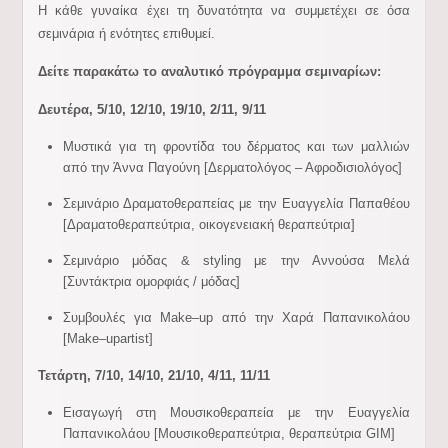
Η κάθε γυναίκα έχει τη δυνατότητα να συμμετέχει σε όσα
σεμινάρια ή ενότητες επιθυμεί.
Δείτε παρακάτω το αναλυτικό πρόγραμμα σεμιναρίων:
Δευτέρα, 5/10, 12/10, 19/10, 2/11, 9/11
Μυστικά για τη φροντίδα του δέρματος και των μαλλιών
από την Άννα Παγούνη [Δερματολόγος – Αφροδισιολόγος]
Σεμινάριο Δραματοθεραπείας με την Ευαγγελία Παπαθέου
[Δραματοθεραπεύτρια, οικογενειακή θεραπεύτρια]
Σεμινάριο μόδας &
styling
με την Αννούσα Μελά
[Συντάκτρια ομορφιάς / μόδας]
Συμβουλές για
Make
–
up
από την Χαρά Παπανικολάου
[
Make
–
up
artist
]
Τετάρτη, 7/10, 14/10, 21/10, 4/11, 11/11
Εισαγωγή στη Μουσικοθεραπεία με την Ευαγγελία
Παπανικολάου [Μουσικοθεραπεύτρια, θεραπεύτρια
GIM
]