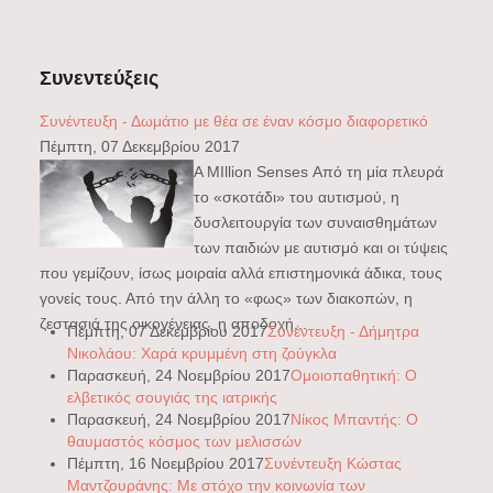
Συνεντεύξεις
Συνέντευξη - Δωμάτιο με θέα σε έναν κόσμο διαφορετικό
Πέμπτη, 07 Δεκεμβρίου 2017
A MIllion Senses Από τη μία πλευρά
το «σκοτάδι» του αυτισμού, η
δυσλειτουργία των συναισθημάτων
των παιδιών με αυτισμό και οι τύψεις
που γεμίζουν, ίσως μοιραία αλλά επιστημονικά άδικα, τους
γονείς τους. Από την άλλη το «φως» των διακοπών, η
ζεστασιά της οικογένειας, η αποδοχή...
Πέμπτη, 07 Δεκεμβρίου 2017
Συνέντευξη - Δήμητρα
Νικολάου: Χαρά κρυμμένη στη ζούγκλα
Παρασκευή, 24 Νοεμβρίου 2017
Ομοιοπαθητική: Ο
ελβετικός σουγιάς της ιατρικής
Παρασκευή, 24 Νοεμβρίου 2017
Νίκος Μπαντής: Ο
θαυμαστός κόσμος των μελισσών
Πέμπτη, 16 Νοεμβρίου 2017
Συνέντευξη Κώστας
Μαντζουράνης: Με στόχο την κοινωνία των