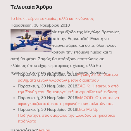
Τελευταία Άρθρα
Το Brexit φέρνει ευκαιρίες, αλλά και κινδύνους
Παρασκευή, 30 Νοεμβρίου 2018
Με την έξοδο της Μεγάλης Βρετανίας
από την Ευρωπαϊκή Ένωση να
παίρνει σάρκα και οστά, όλοι πλέον
κοιτούν την επόμενη ημέρα και τι
αυτή θα φέρει. Σαφώς θα υπάρξουν επιπτώσεις σε
κλάδους όπου είχαμε εμπορικές σχέσεις, αλλά θα
παρουσιαστούν και ευκαιρίες. Το Ηνωμένο Βασίλειο...
Παρασκευή, 30 Νοεμβρίου 2018
MyLingoTrip: Ιδιαίτερα
μαθήματα ξένων γλωσσών μέσω διαδικτύου
Παρασκευή, 30 Νοεμβρίου 2018
ZAC.K: Η start-up από
την Ξάνθη που δημιουργεί «έξυπνη» αθλητική ένδυση
Παρασκευή, 30 Νοεμβρίου 2018
isMOOD: Ο τρόπος να
αφουγκράζεστε άμεσα τη «φωνή» των πελατών σας
Παρασκευή, 30 Νοεμβρίου 2018
Bike Me Up:
Ποδηλάτησε στις ομορφιές της Ελλάδας με ηλεκτρικό
ποδήλατο
Περισσότερα:
Άρθρα