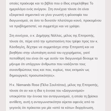
οποίες προέκυψε και το βιβλίο που ο ίδιος επιμελήθηκε Το
ημερολόγιο ενός ανέργου. Στη συνέχεια τόνισε ότι είναι
εξαιρετικά σημαντικό να γίνει γνωστή η φιλοσοφία του
διαγωνισμού, σε όσο το δυνατόν πλατύτερο κοινό, προκειμένου
να προβληματιστεί, να συμμετέχει και να γράψει.
Στη συνέχεια, ο κ. Δημήτρης Νόλλας, μέλος της Επιτροπής,
τόνισε ότι, πέρα από την εμπιστοσύνη που τρέφει προς τον κ.
Κάσδαγλη, δέχτηκε να συμμετάσχει στην Επιτροπή και να
βοηθήσει στην υλοποίηση αυτού του εγχειρήματος, γιατί
πεποίθησή του είναι ότι «με αυτόν τον διαγωνισμό δίνουμε το
μήνυμα ότι υπάρχουν άνθρωποι που νοιάζονται τους
συνανθρώπους τους και που, κυρίως, τους εκτιμούν ως
δημιουργικές προσωπικότητες».
Η κ. Niemands Rose (Πέλα Σουλτάτου), μέλος της Επιτροπής,
τόνισε ότι αν και η ίδια η έννοια του «Διαγωνισμού»
υποκρύπτει την έννοια του ανταγωνισμού, η οποία τη βρίσκει
αντίθετη, αυτή η ανταγωνιστικότητα αίρεται αφενός από το
γεγονός ότι πρόκειται για μία «από τα κάτω» διοργάνωση,