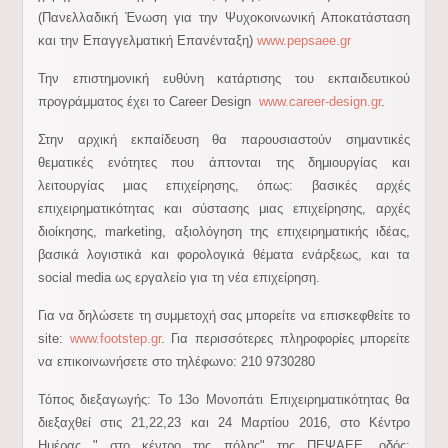
(Πανελλαδική Ένωση για την Ψυχοκοινωνική Αποκατάσταση
και την Επαγγελματική Επανένταξη)
www.pepsaee.gr
Την επιστημονική ευθύνη κατάρτισης του εκπαιδευτικού
προγράμματος έχει το Career Design
www.career-design.gr
.
Στην αρχική εκπαίδευση θα παρουσιαστούν σημαντικές
θεματικές ενότητες που άπτονται της δημιουργίας και
λειτουργίας μιας επιχείρησης, όπως: βασικές αρχές
επιχειρηματικότητας και σύστασης μιας επιχείρησης, αρχές
διοίκησης, marketing, αξιολόγηση της επιχειρηματικής ιδέας,
βασικά λογιστικά και φορολογικά θέματα ενάρξεως, και τα
social media ως εργαλείο για τη νέα επιχείρηση.
Για να δηλώσετε τη συμμετοχή σας μπορείτε να επισκεφθείτε το
site:
www.footstep.gr
. Για περισσότερες πληροφορίες μπορείτε
να επικοινωνήσετε στο τηλέφωνο: 210 9730280
Τόπος διεξαγωγής: Το 13o Μονοπάτι Επιχειρηματικότητας θα
διεξαχθεί στις 21,22,23 και 24 Μαρτίου 2016, στο Κέντρο
Ημέρας "...στο κέντρο της πόλης" της ΠΕΨΑΕΕ, οδός: