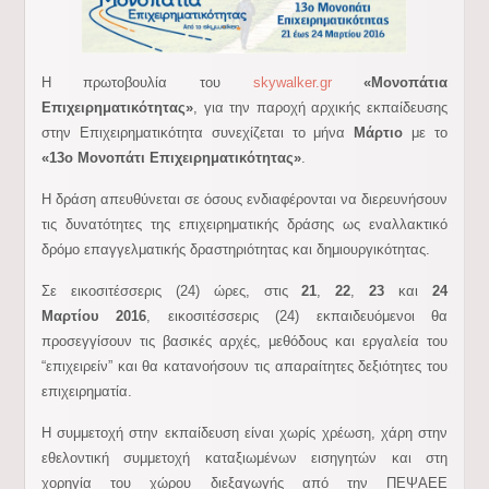
Η πρωτοβουλία του
skywalker.gr
«Μονοπάτια
Επιχειρηματικότητας»
, για την παροχή αρχικής εκπαίδευσης
στην Επιχειρηματικότητα συνεχίζεται το μήνα
Μάρτιο
με το
«13ο Μονοπάτι Επιχειρηματικότητας»
.
Η δράση απευθύνεται σε όσους ενδιαφέρονται να διερευνήσουν
τις δυνατότητες της επιχειρηματικής δράσης ως εναλλακτικό
δρόμο επαγγελματικής δραστηριότητας και δημιουργικότητας.
Σε εικοσιτέσσερις (24) ώρες, στις
21
,
22
,
23
και
24
Μαρτίου 2016
, εικοσιτέσσερις (24) εκπαιδευόμενοι θα
προσεγγίσουν τις βασικές αρχές, μεθόδους και εργαλεία του
“επιχειρείν” και θα κατανοήσουν τις απαραίτητες δεξιότητες του
επιχειρηματία.
Η συμμετοχή στην εκπαίδευση είναι χωρίς χρέωση, χάρη στην
εθελοντική συμμετοχή καταξιωμένων εισηγητών και στη
χορηγία του χώρου διεξαγωγής από την ΠΕΨΑΕΕ