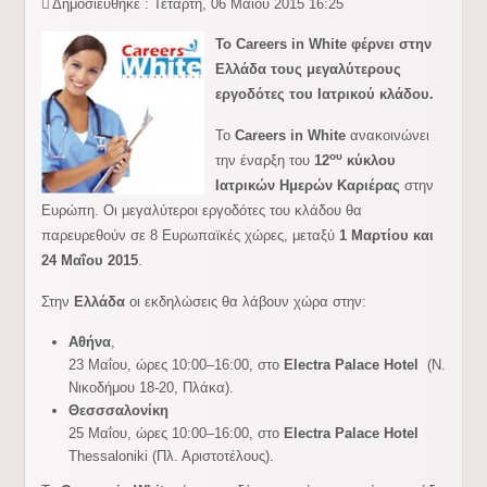
Δημοσιεύθηκε : Τετάρτη, 06 Μαΐου 2015 16:25
Το Careers in White φέρνει στην
Ελλάδα τους μεγαλύτερους
εργοδότες του Ιατρικού κλάδου.
Το
Careers in White
ανακοινώνει
ου
την έναρξη του
12
κύκλου
Ιατρικών Ημερών Καριέρας
στην
Ευρώπη. Οι μεγαλύτεροι εργοδότες του κλάδου θα
παρευρεθούν σε 8 Ευρωπαϊκές χώρες, μεταξύ
1 Μαρτίου και
24 Μαΐου 2015
.
Στην
Ελλάδα
οι εκδηλώσεις θα λάβουν χώρα στην:
Αθήνα
,
23 Μαΐου, ώρες 10:00–16:00, στο
Electra Palace Hotel
(Ν.
Νικοδήμου 18-20, Πλάκα).
Θεσσσαλονίκη
25 Μαΐου, ώρες 10:00–16:00, στο
Electra Palace Hotel
Thessaloniki (Πλ. Αριστοτέλους).