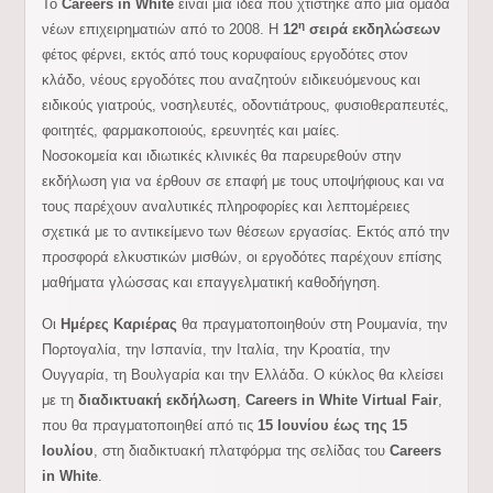
Το
Careers in White
είναι μια ιδέα που χτίστηκε από μια ομάδα
η
νέων επιχειρηματιών από το 2008. Η
12
σειρά εκδηλώσεων
φέτος φέρνει, εκτός από τους κορυφαίους εργοδότες στον
κλάδο, νέους εργοδότες που αναζητούν ειδικευόμενους και
ειδικούς γιατρούς, νοσηλευτές, οδοντιάτρους, φυσιοθεραπευτές,
φοιτητές, φαρμακοποιούς, ερευνητές και μαίες.
Νοσοκομεία και ιδιωτικές κλινικές θα παρευρεθούν στην
εκδήλωση για να έρθουν σε επαφή με τους υποψήφιους και να
τους παρέχουν αναλυτικές πληροφορίες και λεπτομέρειες
σχετικά με το αντικείμενο των θέσεων εργασίας. Εκτός από την
προσφορά ελκυστικών μισθών, οι εργοδότες παρέχουν επίσης
μαθήματα γλώσσας και επαγγελματική καθοδήγηση.
Οι
Ημέρες Καριέρας
θα πραγματοποιηθούν στη Ρουμανία, την
Πορτογαλία, την Ισπανία, την Ιταλία, την Κροατία, την
Ουγγαρία, τη Βουλγαρία και την Ελλάδα. Ο κύκλος θα κλείσει
με τη
διαδικτυακή εκδήλωση
,
Careers in White Virtual Fair
,
που θα πραγματοποιηθεί από τις
15 Ιουνίου έως της 15
Ιουλίου
, στη διαδικτυακή πλατφόρμα της σελίδας του
Careers
in White
.