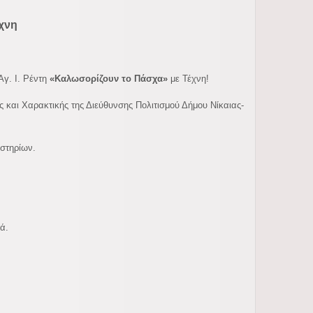
χνη
Αγ. Ι. Ρέντη
«Καλωσορίζουν το Πάσχα»
μ
ε Τέχνη!
ς και Χαρακτικής της Διεύθυνσης Πολιτισμού Δήμου Νίκαιας-
αστηρίων.
ά.