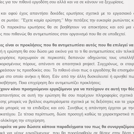
ες για τον πιθανό εργοδότη σου αλλά και να σε κάνουν να ξεχωρίσεις.
και αφού έχεις απαντήσει δεκάδες ερωτήσεις σχετικά με το εργασιακό 
 σε ρωτάει: ‘’Έχετε καμία ερώτηση;’’ Μην πετάξεις την ευκαιρία ρωτώντας κ
. Οι παρακάτω ερωτήσεις θα σε βοηθήσουν να αποκτήσεις και εσύ μια ά
ς που πιθανώς θα αντιμετωπίσεις στον οργανισμό που θα σε υποδεχτεί.
ες είναι οι προκλήσεις που θα αντιμετωπίσει αυτός που θα επιλεγεί να
ή η ερώτηση θα σου δώσει μια εικόνα για το τι θα αντιμετωπίσεις εάν τελικ
ιχειρήσεις προχωρούν σε περικοπές δαπανών οδηγώντας τους υπαλλήλ
ιορισμένους πόρους, απέναντι σε απαιτητικά project. Συγχρόνως, οι ετ
ρεάσουν τις προσδοκίες σου. Το πιθανό είναι πως ο εργοδότης θα επισημάν
μα στο οποίο ανήκει η θέση. Εάν από την άλλη δυσκολευτεί ή αρνηθεί πως
ισβήτηση. Ποια επιχείρηση δεν αντιμετωπίζει προκλήσεις;
έχουν κάνει προηγούμενοι εργαζόμενοι για να πετύχουν σε αυτή την θέ
απαντήσεις σε αυτή την ερώτηση θα σου παρέχουν πληροφορίες σχετικά 
σης μπορείς να βγάλεις συμπεράσματα σχετικά με τις δεξιότητες και τα χαρ
ίο μπορείς να τα επιδείξεις και εσύ. Συνήθως η απάντηση έρχεται με τη
κατόχου. Σε τέτοια περίπτωση, δώσε προσοχή καθώς τα χαρακτηριστικά πο
 ολόκληρη την επιχείρηση.
ορείτε να μου δώσετε κάποια παραδείγματα του πως θα συνεργαζόμου
ικά για νέους εργαζόμενους, που θα προσληφθούν σε θέσεις στην βάση 