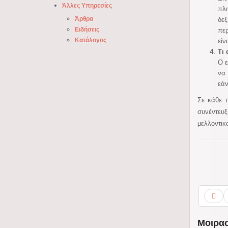
Άλλες Υπηρεσίες
πλη
Άρθρα
δε
Ειδήσεις
περ
Κατάλογος
είν
Τι
Ο ε
να 
εάν
Σε κάθε 
συνέντευ
μελλοντικ
Μοιρασ