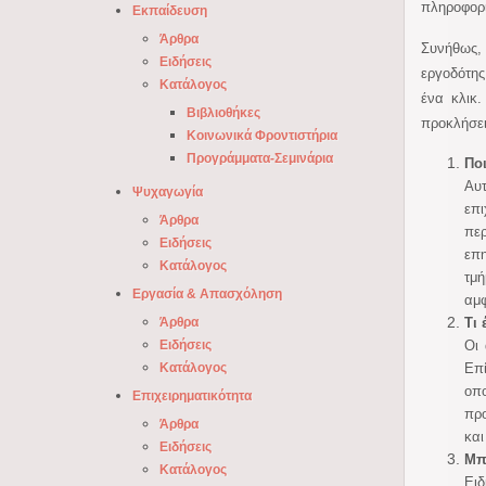
πληροφορί
Εκπαίδευση
Άρθρα
Συνήθως, 
Ειδήσεις
εργοδότης
Κατάλογος
ένα κλικ
Βιβλιοθήκες
προκλήσει
Κοινωνικά Φροντιστήρια
Προγράμματα-Σεμινάρια
Ποι
Αυτ
Ψυχαγωγία
επ
Άρθρα
περ
Ειδήσεις
επη
Κατάλογος
τμή
Εργασία & Απασχόληση
αμφ
Άρθρα
Τι 
Ειδήσεις
Οι 
Κατάλογος
Επί
οπο
Επιχειρηματικότητα
προ
Άρθρα
και
Ειδήσεις
Μπ
Κατάλογος
Ειδ