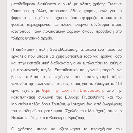
μεταδεδομένα διατίθενται ανοικτά με άδειες χρήσης Creative
Commons ή άλλες παρόμοιες άδειες χρήσης, ενώ για το
ψηφιακό περιεχόμενο ισχύουν όσα εφαρμόζει ο εκάστοτε
φορέας περιεχομένου. Επιπλέον, ενεργοί σύνδεσμοι στους
ιστότοπους των πολιτιστικών φορέων δίνουν πρόσβαση στο
πλήρες ψηφιακό αρχείο.
H διαδικτυακή πύλη SearchCulture.gr αποτελεί ένα πολύτιμο
εργαλείο που μπορεί να χρησιμοποιηθεί τόσο για έρευνα, όσο
και στην εκπαιδευτική διαδικασία για να εμπλουτίσει το μάθημα
με πρωτογενείς πηγές. Εκπαιδευτικοί και γονείς μπορούν να
βρουν πολιτιστικό περιεχόμενο που εικονογραφεί κύρια
γεγονότα της Ελληνικής Ιστορίας, όπως για παράδειγμα τα 118
έργα τέχνης με
θέμα την Ελληνική Επανάσταση
, από την
καταπληκτική συλλογή της Εθνικής Πινακοθήκης και του
Μουσείου Αλέξανδρου Σούτζου, φιλοτεχνημένα από ζωγράφους
του ακαδημαϊκού ρεαλισμού (Σχολής του Μονάχου) όπως ο
Νικόλαος Γύζης και ο Θεόδωρος Βρυζάκης.
Ο χρήστης μπορεί να εξερευνήσει το περιεχόμενο του