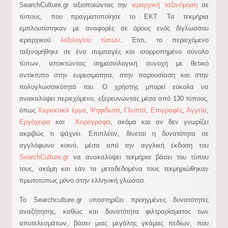
SearchCulture.gr αξιοποιώντας την
ιεραρχική ταξινόμηση
σε
τύπους, που πραγματοποίησε το ΕΚΤ. Τα τεκμήρια
εμπλουτίστηκαν με αναφορές σε όρους ενός δίγλωσσου
ιεραρχικού
λεξιλογίου τύπων
. Έτσι, το περιεχόμενο
ταξινομήθηκε σε ένα συμπαγές και ισορροπημένο σύνολο
τύπων, αποκτώντας σημασιολογική συνοχή με θετικό
αντίκτυπο στην ευρεσιμότητα, στην παρουσίαση και στην
πολυγλωσσικότητά του. Ο χρήστης μπορεί εύκολα να
ανακαλύψει περιεχόμενο, εξερευνώντας μέσα από 130 τύπους,
όπως
Χαρακτικά έργα
,
Ψηφιδωτά
,
Γλυπτά
,
Επιγραφές
,
Αγγεία
,
Εργόχειρα
και
Χειρόγραφα
, ακόμα και αν δεν γνωρίζει
ακριβώς τι ψάχνει. Επιπλέον, δίνεται η δυνατότητα σε
αγγλόφωνο κοινό, μέσα από την αγγλική έκδοση του
SearchCulture.gr
να ανακαλύψει τεκμήρια βάσει του τύπου
τους, ακόμη και εάν τα μεταδεδομένα τους τεκμηριώθηκαν
πρωτοτύπως μόνο στην ελληνική γλώσσα.
Το Searchculture.gr υποστηρίζει προηγμένες δυνατότητες
αναζήτησης, καθώς και δυνατότητα φιλτραρίσματος των
αποτελεσμάτων, βάσει μιας μεγάλης γκάμας πεδίων, που