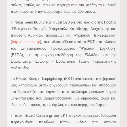
αιώνα, καθώς και ποικίλο περιεχόμενο για μελέτη του υλικού
πολιτισμού από την αρχαιότητα έως τον 20ο αιώνα.
Η πύλη SearchCulture.gr αναπτύχθηκε στο πλαίσιο της Πράξης
"Πλατφόρμα Παροχής Υπηρεσιών Κατάθεσης, Διαχείρισης και
Διάθεσης Ανοικτών Δεδομένων και Ψηφιακού Περιεχομένου"
(
http://saas.ekt.gr
), που υλοποιήθηκε από το ΕΚΤ στο πλαίσιο
του Επιχειρησιακού Προγράμματος "Ψηφιακή Σύγκλιση"
(ΕΣΠΑ), με τη συγχρηματοδότηση της Ελλάδας και της
Ευρωπαϊκής Ένωσης - Ευρωπαϊκό Ταμείο Περιφερειακής
Ανάπτυξης.
Το Εθνικό Κέντρο Τεκμηρίωσης (ΕΚΤ) αναδεικνύει την ψηφιακή
μας κληρονομιά μέσω σύγχρονων τεχνολογιών και υποδομών
και διασφαλίζει στο διηνεκές το αποτέλεσμα μεγάλων έργων
ψηφιοποίησης που χρηματοδοτούνται με δημόσιους, αλλά και
ιδιωτικούς πόρους, προς όφελος της ευρύτερης κοινότητας.
Η πύλη SearchCulture.gr του ΕΚΤ συγκεντρώνει μεταδεδομένα
περιεχομένου ποικίλων τύπων, μέσω των οποίων