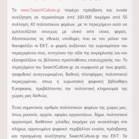
Tο
www.SearchCulture.gr
παρέχει πρόσβαση και ενιαία
αναζήτηση σε περισσότερα από 160.000 τεκμήρια από 55
συλλογές 43 πολιτιστικών φορέων, με το περιεχόμενο αυτό να
εμπλουτίζεται συνεχώς με υλικό από νέους φορείς.
Αξιοποιώντας τις εθνικές υποδομές που εκ του ρόλου του
διασφαλίζει το ΕΚΤ, οι φορείς αυξάνουν την ευρεσιμότητα του
περιεχομένου τους, ενισχύουν την αξία της τεκμηρίωσής του και
εξασφαλίζουν τις βέλτιστες προϋποθέσεις επανάχρησής του. Το
περιεχόμενο του SearchCulture.gr, σε συμφωνία με τους φορείς,
τροφοδοτεί αναγνωρισμένες διεθνείς πλατφόρμες πολιτιστικού
περιεχομένου, όπως η ευρωπαϊκή ψηφιακή βιβλιοθήκη
Europeana, προβάλλοντας την πολιτιστική κληρονομιά της
χώρας μας διεθνώς.
Ένας σημαντικός αριθμός πολιτιστικών φορέων της χώρας μας,
όπως μουσεία, αρχεία, εφορίες αρχαιοτήτων, δήμοι, πολιτιστικοί
οργανισμοί, διαθέτουν χιλιάδες τεκμήρια για ανακάλυψη στο
πλήρως οργανωμένο ψηφιακό περιβάλλον ενιαίας πρόσβασης
και προηγμένης αναζήτησης SearchCulture.gr του ΕΚΤ. Τα