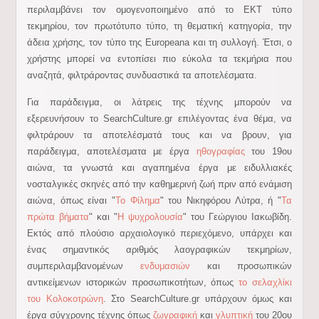
περιλαμβάνει τον ομογενοποιημένο από το EKT τύπο
τεκμηρίου, τον πρωτότυπο τύπο, τη θεματική κατηγορία, την
άδεια χρήσης, τον τύπο της Europeana και τη συλλογή. Έτσι, ο
χρήστης μπορεί να εντοπίσει πιο εύκολα τα τεκμήρια που
αναζητά, φιλτράροντας συνδυαστικά τα αποτελέσματα.
Για παράδειγμα, οι λάτρεις της τέχνης μπορούν να
εξερευνήσουν το SearchCulture.gr επιλέγοντας ένα θέμα, να
φιλτράρουν τα αποτελέσματά τους και να βρουν, για
παράδειγμα, αποτελέσματα με έργα
ηθογραφίας
του 19ου
αιώνα, τα γνωστά και αγαπημένα έργα με ειδυλλιακές
νοσταλγικές σκηνές από την καθημερινή ζωή πριν από ενάμιση
αιώνα, όπως είναι "
Το Φίλημα
" του Νικηφόρου Λύτρα, ή "
Τα
πρώτα βήματα
" και "
Η ψυχρολουσία
" του Γεώργιου Ιακωβίδη.
Εκτός από πλούσιο αρχαιολογικό περιεχόμενο, υπάρχει και
ένας σημαντικός αριθμός λαογραφικών τεκμηρίων,
συμπεριλαμβανομένων
ενδυμασιών
και προσωπικών
αντικείμενων ιστορικών προσωπικοτήτων, όπως
το σελαχλίκι
του Κολοκοτρώνη
. Στο SearchCulture.gr υπάρχουν όμως και
έργα σύγχρονης τέχνης όπως
ζωγραφική
και
γλυπτική
του 20ου