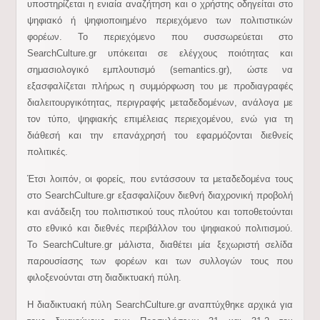
υποστηρίζεται η ενιαία αναζήτηση και ο χρήστης οδηγείται στο
ψηφιακό ή ψηφιοποιημένο περιεχόμενο των πολιτιστικών
φορέων. Το περιεχόμενο που συσσωρεύεται στο
SearchCulture.gr υπόκειται σε ελέγχους ποιότητας και
σημασιολογικό εμπλουτισμό (semantics.gr), ώστε να
εξασφαλίζεται πλήρως η συμμόρφωση του με προδιαγραφές
διαλειτουργικότητας, περιγραφής μεταδεδομένων, ανάλογα με
τον τύπο, ψηφιακής επιμέλειας περιεχομένου, ενώ για τη
διάθεσή και την επανάχρησή του εφαρμόζονται διεθνείς
πολιτικές.
Έτσι λοιπόν, οι φορείς, που εντάσσουν τα μεταδεδομένα τους
στο SearchCulture.gr εξασφαλίζουν διεθνή διαχρονική προβολή
και ανάδειξη του πολιτιστικού τους πλούτου και τοποθετούνται
στο εθνικό και διεθνές περιβάλλον του ψηφιακού πολιτισμού.
Το SearchCulture.gr μάλιστα, διαθέτει μία ξεχωριστή σελίδα
παρουσίασης των φορέων και των συλλογών τους που
φιλοξενούνται στη διαδικτυακή πύλη.
Η διαδικτυακή πύλη SearchCulture.gr αναπτύχθηκε αρχικά για