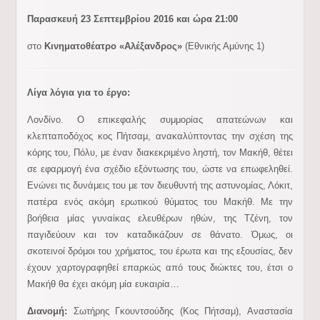
Παρασκευή 23 Σεπτεμβρίου 2016 και ώρα 21:00
στο
Κινηματοθέατρο «Αλέξανδρος»
(Εθνικής Αμύνης 1)
Λίγα λόγια για το έργο:
Λονδίνο. Ο επικεφαλής συμμορίας απατεώνων και
κλεπταποδόχος κος Πήτσαμ, ανακαλύπτοντας την σχέση της
κόρης του, Πόλυ, με έναν διακεκριμένο ληστή, τον Μακήθ, θέτει
σε εφαρμογή ένα σχέδιο εξόντωσης του, ώστε να επωφεληθεί.
Ενώνει τις δυνάμεις του με τον διευθυντή της αστυνομίας, Λόκιτ,
πατέρα ενός ακόμη ερωτικού θύματος του Μακήθ. Με την
βοήθεια μίας γυναίκας ελευθέρων ηθών, της Τζένη, τον
παγιδεύουν και τον καταδικάζουν σε θάνατο. Όμως, οι
σκοτεινοί δρόμοι του χρήματος, του έρωτα και της εξουσίας, δεν
έχουν χαρτογραφηθεί επαρκώς από τους διώκτες του, έτσι ο
Μακήθ θα έχει ακόμη μία ευκαιρία…
Διανομή:
Σωτήρης Γκουντσούδης (Κος Πήτσαμ), Αναστασία