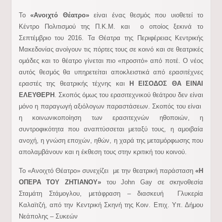
Το
«Ανοιχτό Θέατρο»
είναι ένας θεσμός που υιοθετεί το
Κέντρο Πολιτισμού της Π.Κ.Μ. και ο οποίος ξεκινά το
Σεπτέμβριο του 2016. Τα Θέατρα της Περιφέρειας Κεντρικής
Μακεδονίας ανοίγουν τις πόρτες τους σε κοινό και σε θεατρικές
ομάδες και το θέατρο γίνεται πιο «προσιτό» από ποτέ. Ο νέος
αυτός θεσμός θα υπηρετείται αποκλειστικά από ερασιτέχνες
εραστές της θεατρικής τέχνης και
Η ΕΙΣΟΔΟΣ ΘΑ ΕΙΝΑΙ
ΕΛΕΥΘΕΡΗ
. Σκοπός όμως του ερασιτεχνικού θεάτρου δεν είναι
μόνο η παραγωγή αξιόλογων παραστάσεων. Σκοπός του είναι
η κοινωνικοποίηση των ερασιτεχνών ηθοποιών, η
συντροφικότητα που αναπτύσσεται μεταξύ τους, η αμοιβαία
ανοχή, η γνώση εποχών, ηθών, η χαρά της μεταμόρφωσης που
απολαμβάνουν και η έκθεση τους στην κριτική του κοινού.
Το «Ανοιχτό Θέατρο» συνεχίζει με την θεατρική παράσταση
«Η
ΟΠΕΡΑ ΤΟΥ ΖΗΤΙΑΝΟΥ»
του John Gay
σε σκηνοθεσία
Σταμάτη Στάμογλου,
μετάφραση – διασκευή Γλυκερία
Καλαϊτζή,
από την Κεντρική Σκηνή της Κοιν. Επιχ. Υπ. Δήμου
Νεάπολης – Συκεών