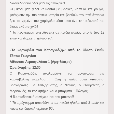
διασκεδάσουν όλοι μαζί τις απόκριες!
Οι μικροί μας φίλοι ντύνονται με μάσκες, καπέλα και ρούχα,
φτιάχνουν την πιο αστεία ιστορία και βοηθούν τον παλιάτσο να
βρει το χαμένο του χαμόγελο μέσα από ένα εκπαιδευτικό και
βιωματικό παιχνίδι!
* Το πρόγραμμα απευθύνεται σε παιδιά ηλικίας από 8 έως 12
ετών και διαρκεί περίπου 90’.
«Το καρναβάλι του Καραγκιόζη»: από το Θίασο Σκιών
Τάσου Γεωργίου
Αίθουσα: Αεριοφυλάκιο 1 (Αμφιθέατρο)
Ώρα έναρξης: 12:30
Ο Καραγκιόζης αναλαμβάνει να οργανώσει την
καρναβαλική παρέλαση. Όλη η παλιοπαρέα ντύνονται
μασκαράδες... ο Χατζηαβάτης, ο Νιόνιος, ο Σταύρακας, ο
Μορφονιός, τα κολλητήρια και ο μπάρμπα – Γιώργος.
Η διασκεδαστική συνέχεια επί του μπερντέ!
* Το πρόγραμμα απευθύνεται σε παιδιά ηλικίας από 3 ετών και
πάνω και διαρκεί περίπου 90’.