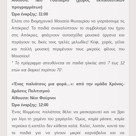
Αίθουσα: Νέο Υδαταέριο (χώρος εκπαιδευτικών
προγραμμάτων)
Ώρα έναρξης: 11:00
Ελάτε στο Βιομηχανικό Μουσείο Φωταερίου να γιορτάσουμε τις
Απόκριες! Τα παιδιά ανακαλύπτουν το συμβολισμό του ήχου
στις Απόκριες, φτιάχνουν αυτοσχέδια μουσικά όργανα και
παράγουν τις δικές τους τρελές μελωδίες! Κέφι, χορός, γέλια
και πολλή μουσική περιμένουν τους μικρούς φίλους του
Μουσείου!
* Το πρόγραμμα απευθύνεται σε παιδιά ηλικίας από 7 έως 12
ετών και διαρκεί περίπου 70’.
«Ένας παλιάτσος μια φορά…»: από την ομάδα Χρόνος-
Δράσεις Πολιτισμού
Αίθουσα: Νέοι Φούρνοι
Ώρα έναρξης: 12:00
Ένας θλιμμένος παλιάτσος θέλει να μασκαρευτεί και να βρει
για λίγο το χαμένο του χαμόγελο. Όμως, καμία μάσκα, καμία
περούκα ή καπέλο δεν κάθεται καλά. Καλεί, λοιπόν, κοντά του
τα παιδιά για να γίνουν μικροί καρνάβαλοι και να