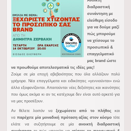
Aνοικτή
διαδραστική
συνάντηση με
ελεύθερη είσοδο
για να δούμε μαζί
πώς μπορούμε
να χτίσουμε το
προσωπικό &
επαγγελματικό
μας brand ώστε
να προωθούμε αποτελεσματικά τις ιδέες μας!
Ζούμε σε μία εποχή αβεβαιότητας που όλα αλλάζουν πολύ
γρήγορα. Νέα επαγγέλματα και ειδικότητες «γεννιούνται» ενώ
άλλα εξαφανίζονται. Απαιτούνται νέες δεξιότητες και ικανότητες
που όμως ακόμα κι αν τις κατέχουμε δεν είναι αυτό αρκετό για
να μας προσέξουν.
Αν θέλετε λοιπόν να
ξεχωρίσετε από το πλήθος
και
να
παρέχετε μία μοναδική πρόταση αξίας στον κόσμο
τότε
ελάτε να συζητήσουμε σε μία
ανοικτή διαδραστική
συνάντηση
το πώς μπορείτε να
χτίσετε το προσωπικό &