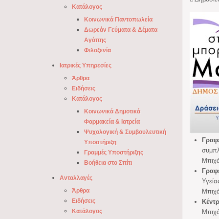
Κατάλογος
Κοινωνικά Παντοπωλεία
Δωρεάν Γεύματα & Δέματα
Αγάπης
Φιλοξενία
Ιατρικές Υπηρεσίες
Άρθρα
Ειδήσεις
Κατάλογος
Κοινωνικά Δημοτικά
Φαρμακεία & Ιατρεία
Ψυχολογική & Συμβουλευτική
Γραφ
Υποστήριξη
συμπλ
Γραμμές Υποστήριξης
Μπιχά
Βοήθεια στο Σπίτι
Γραφ
Ανταλλαγές
Υγεία
Άρθρα
Μπιχά
Ειδήσεις
Κέντ
Κατάλογος
Μπιχά