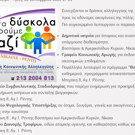
Συνεχίζονται οι δράσεις αλληλεγγύης της
προς τις αδύναμες οικογένειες της πόλη
Πιο συγκεκριμένα λειτουργούν οι παρακά
Δημοτικά ιατρεία
για άπορους και ανασ
υπάρχουσα διαθεσιμότητα,
Βοσπόρου & Αμερικανίδων Κυριών, Νίκα
Γραφείο Κοινωνικής Αρωγής
για έκδοσ
οικονομικών επιδομάτων.
Παράλληλα λειτουργεί το πρόγραμμα
"Βο
καθημερινά, προγράμματα αποκατάστασ
Μπιχάκη 8, Αγ.Ι. Ρέντης
είο Συμβουλευτικής Σταδιοδρομίας
που παρέχει ενημέρωση για προκηρύξε
ήρωση αιτήσεων και σύνταξης βιογραφικών.
κη 8, Αγ.Ι. Ρέντης
είο Ψυχολογικής Υποστήριξης
σε άτομα, ζευγάρια, γονείς και οικογένει
ς στην κοινότητα
κη 8 , Αγ.Ι. Ρέντης
Βοσπόρου και Αμερικανίδων Κυριών, Νίκαια
ρο Διανομής Τροφίμων
, ειδών ατομικής υγιεινής και καθαριότητας καθώς κ
κη 8, Αγ. Ι. Ρέντη