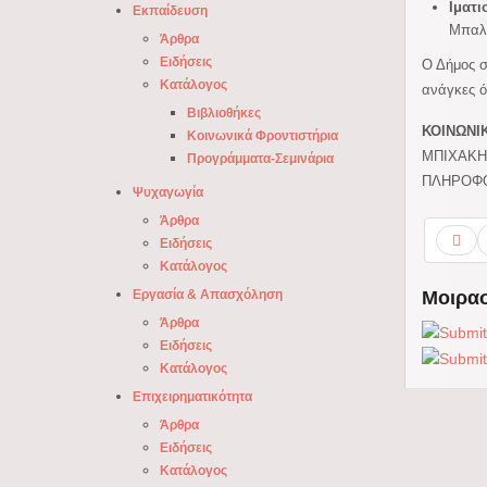
Ιματι
Εκπαίδευση
Μπαλτ
Άρθρα
Ειδήσεις
Ο Δήμος σ
Κατάλογος
ανάγκες ό
Βιβλιοθήκες
ΚΟΙΝΩΝΙΚ
Κοινωνικά Φροντιστήρια
ΜΠΙΧΑΚΗ
Προγράμματα-Σεμινάρια
ΠΛΗΡΟΦΟΡ
Ψυχαγωγία
Άρθρα
Ειδήσεις
Κατάλογος
Εργασία & Απασχόληση
Μοιρασ
Άρθρα
Ειδήσεις
Κατάλογος
Επιχειρηματικότητα
Άρθρα
Ειδήσεις
Κατάλογος