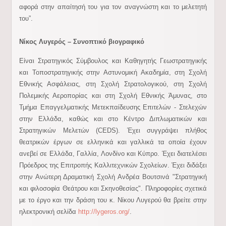
αφορά στην απαίτησή του για τον αναγνώστη και το μελετητή
του”.
Νίκος Λυγερός – Συνοπτικό βιογραφικό
Είναι Στρατηγικός Σύμβουλος και Καθηγητής Γεωστρατηγικής
και Τοποστρατηγικής στην Αστυνομική Ακαδημία, στη Σχολή
Εθνικής Ασφάλειας, στη Σχολή Στρατολογικού, στη Σχολή
Πολεμικής Αεροπορίας και στη Σχολή Εθνικής Άμυνας, στο
Τμήμα Επαγγελματικής Μετεκπαίδευσης Επιτελών - Στελεχών
στην Ελλάδα, καθώς και στο Κέντρο Διπλωματικών και
Στρατηγικών Μελετών (CEDS). Έχει συγγράψει πλήθος
θεατρικών έργων σε ελληνικά και γαλλικά τα οποία έχουν
ανεβεί σε Ελλάδα, Γαλλία, Λονδίνο και Κύπρο. Έχει διατελέσει
Πρόεδρος της Επιτροπής Καλλιτεχνικών Σχολείων. Έχει διδάξει
στην Ανώτερη Δραματική Σχολή Ανδρέα Βουτσινά "Στρατηγική
και φιλοσοφία Θεάτρου και Σκηνοθεσίας". Πληροφορίες σχετικά
με το έργο και την δράση του κ. Νίκου Λυγερού θα βρείτε στην
ηλεκτρονική σελίδα
http://lygeros.org/
.