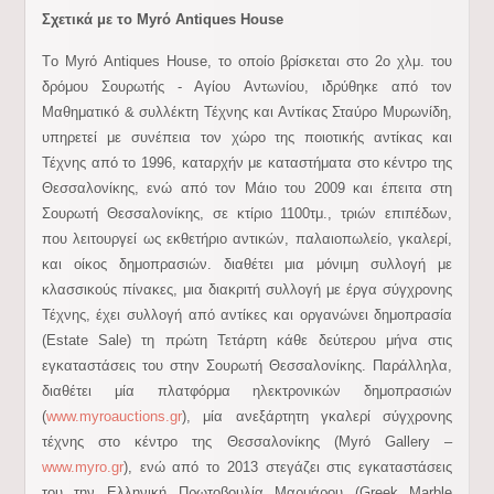
Σχετικά με το Myrό Antiques House
Τo Myrό Antiques House, το οποίο βρίσκεται στο 2ο χλμ. του
δρόμου Σουρωτής - Αγίου Αντωνίου, ιδρύθηκε από τον
Μαθηματικό & συλλέκτη Τέχνης και Αντίκας Σταύρο Μυρωνίδη,
υπηρετεί με συνέπεια τον χώρο της ποιοτικής αντίκας και
Τέχνης από το 1996, καταρχήν με καταστήματα στο κέντρο της
Θεσσαλονίκης, ενώ από τον Μάιο του 2009 και έπειτα στη
Σουρωτή Θεσσαλονίκης, σε κτίριο 1100τμ., τριών επιπέδων,
που λειτουργεί ως εκθετήριο αντικών, παλαιοπωλείο, γκαλερί,
και οίκος δημοπρασιών. διαθέτει μια μόνιμη συλλογή με
κλασσικούς πίνακες, μια διακριτή συλλογή με έργα σύγχρονης
Τέχνης, έχει συλλογή από αντίκες και οργανώνει δημοπρασία
(Estate Sale) τη πρώτη Τετάρτη κάθε δεύτερου μήνα στις
εγκαταστάσεις του στην Σουρωτή Θεσσαλονίκης. Παράλληλα,
διαθέτει μία πλατφόρμα ηλεκτρονικών δημοπρασιών
(
www.myroauctions.gr
), μία ανεξάρτητη γκαλερί σύγχρονης
τέχνης στο κέντρο της Θεσσαλονίκης (Myrό Gallery –
www.myro.gr
), ενώ από το 2013 στεγάζει στις εγκαταστάσεις
του την Ελληνική Πρωτοβουλία Μαρμάρου (Greek Marble