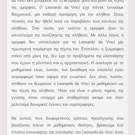
da Vinci δεν μπορούσε να τη θεωρήσει μόνο και μόνο ως τέχνη
της ομορφιάς. Ο Leonardo da Vinci είχε πάντα, εννοούμε
διαχρονικά, μία καθαρή προτίμηση για την αλήθεια. Στους
πίνακές του δεν ήθελε ποτέ να παραβιάσει τους κανόνες της
αλήθειας. Στην ουσία, για εκείνον η ομορφιά ήταν το
αποτέλεσμα της αναζήτησης της αλήθειας. Με άλλα λόγια, η
ομορφιά δεν αποτελούσε για το Leonardo da Vinci μία
πρωτογενή παράμετρο της τέχνης του. Επιπλέον, η ζωγραφική
στέκει από μόνη της, δεν έχει τα προβλήματα της υλοποίησης
που έχουν η γλυπτική και η αρχιτεκτονική. Η αναλογία με τα
μαθηματικά είναι, λοιπόν, πιο ξεκάθαρη και αποτελεί έναν
ισομορφισμό όσον αφορά στο γνωστικό. Δεν είναι, λοιπόν,
απίθανο να θεωρούσε ο Leonardo da Vinci τα μαθηματικά ως
την τέχνη της αλήθειας. Ήταν και είναι ο μόνος τομέας της
γνώσης όπου υπάρχει μία σταθερότητα ακόμα και όταν
μελετούμε δυναμικές έννοιες και συμπεριφορές.
Με αυτούς τους διαφορετικούς τρόπους προσέγγισης που
βασίζονται πάντα σε μαθηματικές ιδιότητες, βρίσκουμε ένα
πλαίσιο κατανόησης της επινόησης του Leonardo da Vinci όσον