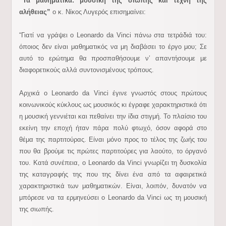
“Τα μαθηματικά: μουσική της σιωπής και τέχνη της
αλήθειας”
ο κ. Νίκος Λυγερός επισημαίνει:
“Γιατί να γράψει ο Leonardo da Vinci πάνω στα τετράδιά του:
όποιος δεν είναι μαθηματικός να μη διαβάσει το έργο μου; Σε
αυτό το ερώτημα θα προσπαθήσουμε ν’ απαντήσουμε με
διαφορετικούς αλλά συντονισμένους τρόπους.
Αρχικά ο Leonardo da Vinci έγινε γνωστός στους πρώτους
κοινωνικούς κύκλους ως μουσικός κι έγραφε χαρακτηριστικά ότι
η μουσική γεννιέται και πεθαίνει την ίδια στιγμή. Το πλαίσιο του
εκείνη την εποχή ήταν πάρα πολύ φτωχό, όσον αφορά στο
θέμα της παρτιτούρας. Είναι μόνο προς το τέλος της ζωής του
που θα βρούμε τις πρώτες παρτιτούρες για λαούτο, το όργανό
του. Κατά συνέπεια, ο Leonardo da Vinci γνωρίζει τη δυσκολία
της καταγραφής της που της δίνει ένα από τα αφαιρετικά
χαρακτηριστικά των μαθηματικών. Είναι, λοιπόν, δυνατόν να
μπόρεσε να τα ερμηνεύσει ο Leonardo da Vinci ως τη μουσική
της σιωπής.