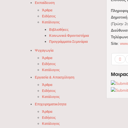
Εκπαίδευση
Άρθρα
Πληροφορ
Ειδήσεις
Δημοτική
Κατάλογος
(Πρώην 2ο
Βιβλιοθήκες
Διεύθυνσ
Κοινωνικά Φροντιστήρια
Τηλέφων
Προγράμματα-Σεμινάρια
Site
:
www.
Ψυχαγωγία
Άρθρα
Ειδήσεις
Κατάλογος
Μοιρασ
Εργασία & Απασχόληση
Άρθρα
Ειδήσεις
Κατάλογος
Επιχειρηματικότητα
Άρθρα
Ειδήσεις
Κατάλογος