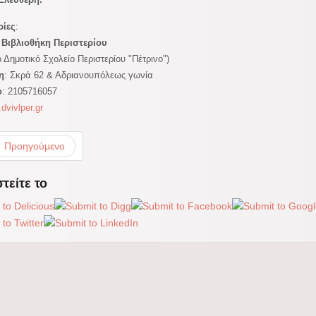
ίες
:
 Βιβλιοθήκη Περιστερίου
 Δημοτικό Σχολείο Περιστερίου "Πέτρινο")
η
: Σκρά 62 & Αδριανουπόλεως γωνία
ο
: 2105716057
dvivlper.gr
Προηγούμενο
τείτε το