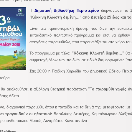
Η
Δημοτική Βιβλιοθήκη Περιστερίου
διοργανώνει το
"Κόκκινη Κλωστή δεμένη…"
από
Δευτέρα 25 έως και τ
Είναι μια πρωτοποριακή δράση, που δίνει την ευκαιρί
εκπαιδευτικό πολιτιστικό πρόγραμμα και έτσι να έρθο
αφηγήσεις παραμυθιών, που παρουσιάζονται στο χώρο του 
Το πρόγραμμα με τίτλο:
"Κόκκινη Κλωστή δεμένη…"
θα 
συμμετοχή όλων των παιδιών σε ειδικά διαμορφωμένες
"π
Στις 20:00 η Παιδική Χορωδία του Δημοτικού Ωδείου Περισ
κούρα.
0 θα ακολουθήσει η αξιόλογη θεατρική παράσταση
"Το παραμύθι χωρίς ό
όπης Δέλτα.
νο, διαχρονικό παραμύθι, όπου η πατρίδα και τα δεινά της, μεταφέρονται με
και τραγουδούν οι ηθοποιοί:
Βασιλάκης Λευτέρης, Κομπόγιωργας Αλέξανδ
Χρυσανθοπούλου Μυρτώ, Λιναρδάτου Κωνσταντίνα.
Ελεύθερη.