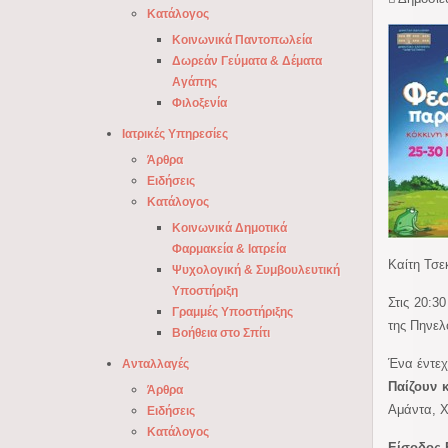
Κατάλογος
Κοινωνικά Παντοπωλεία
Δωρεάν Γεύματα & Δέματα
Αγάπης
Φιλοξενία
Ιατρικές Υπηρεσίες
Άρθρα
Ειδήσεις
Κατάλογος
Κοινωνικά Δημοτικά
Φαρμακεία & Ιατρεία
Καίτη Τσε
Ψυχολογική & Συμβουλευτική
Υποστήριξη
Στις 20:3
Γραμμές Υποστήριξης
της Πηνελ
Βοήθεια στο Σπίτι
Ένα έντεχ
Ανταλλαγές
Παίζουν 
Άρθρα
Αμάντα, 
Ειδήσεις
Κατάλογος
Είσοδος 