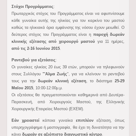
Στόχοι Προγράμματος
:
Πρωταρχικός στόχος του Προγράμματος είναι να αφυπνίσουμε
κάθε γυναίκα αυτής της ηλικίας για τον καρκίνο του μαστού
καθώς τα ηλικιακά όρια εμφάνισης της νόσου έχουν μειωθεί. Ο
δεύτερος στόχος του Προγράμματος είναι η
παροχή δωρεάν
κλινικής εξέτασης από χειρουργό μαστού
για 11 ημέρες,
από τις 2-16 Ιουνίου 2015
.
Ραντεβού για εξετάσεις
:
Οι γυναίκες ηλικίας 20 έως 39 ετών, μπορούν να τηλεφωνούν
στους Συλλόγου
"'Αλμα Ζωής
", για να κλείνουν το ραντεβού
τους για την
δωρεάν κλινική εξέταση
, το διάστημα
25-29
Μαϊου 2015
, 10:00-12:00μ.μ.
Οι εξετάσεις θα πραγματοποιούνται καθημερινά από Δευτέρα-
Παρασκευή, από Χειρουργούς Μαστού, της Ελληνικής
Χειρουργικής Εταιρείας Μαστού (ΕΧΕΜ).
Εάν χρειαστεί
κάποια γυναίκα
επιπλέον
εξέταση, όπως
υπερηχογράφημα ή μαστογραφία, θα έχει τη δυνατότητα να την
κάνει
δωρεάν σε αξιόπιστο διαγνωστικό κέντρο
.