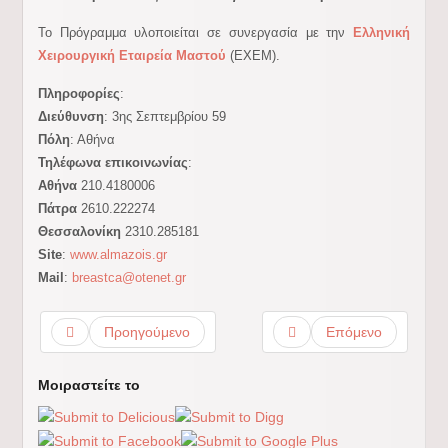
Το Πρόγραμμα υλοποιείται σε συνεργασία με την
Ελληνική
Χειρουργική Εταιρεία Μαστού
(ΕΧΕΜ).
Πληροφορίες
:
Διεύθυνση
: 3ης Σεπτεμβρίου 59
Πόλη
: Αθήνα
Τηλέφωνα επικοινωνίας
:
Αθήνα
210.4180006
Πάτρα
2610.222274
Θεσσαλονίκη
2310.285181
Site
:
www.almazois.gr
Mail
:
breastca@otenet.gr
Προηγούμενο
Επόμενο
Μοιραστείτε το