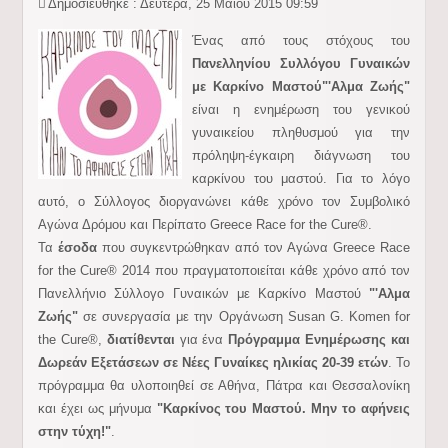
Δημοσιεύθηκε : Δευτέρα, 25 Μαΐου 2015 09:59
Ένας από τους στόχους του
Πανελληνίου Συλλόγου Γυναικών
με Καρκίνο Μαστού
"'Αλμα Ζωής"
είναι η ενημέρωση του γενικού
γυναικείου πληθυσμού για την
πρόληψη-έγκαιρη διάγνωση του
καρκίνου του μαστού. Για το λόγο
αυτό, ο Σύλλογος διοργανώνει κάθε χρόνο τον Συμβολικό
Αγώνα Δρόμου και Περίπατο Greece Race for the Cure®.
Τα
έσοδα
που συγκεντρώθηκαν από τον Αγώνα Greece Race
for the Cure® 2014 που πραγματοποιείται κάθε χρόνο από τον
Πανελλήνιο Σύλλογο Γυναικών με Καρκίνο Μαστού
"'Αλμα
Ζωής"
σε συνεργασία με την Οργάνωση Susan G. Komen for
the Cure®,
διατίθενται
για ένα
Πρόγραμμα Ενημέρωσης και
Δωρεάν Εξετάσεων σε Νέες Γυναίκες ηλικίας 20-39 ετών
. Το
πρόγραμμα θα υλοποιηθεί σε Αθήνα, Πάτρα και Θεσσαλονίκη
και έχει ως μήνυμα
"Καρκίνος του Μαστού. Μην το αφήνεις
στην τύχη!"
.