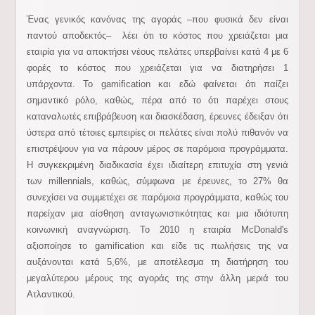
Ένας γενικός κανόνας της αγοράς –που φυσικά δεν είναι
παντού αποδεκτός– λέει ότι το κόστος που χρειάζεται μια
εταιρία για να αποκτήσει νέους πελάτες υπερβαίνει κατά 4 με 6
φορές το κόστος που χρειάζεται για να διατηρήσει 1
υπάρχοντα. Το gamification και εδώ φαίνεται ότι παίζει
σημαντικό ρόλο, καθώς, πέρα από το ότι παρέχει στους
καταναλωτές επιβράβευση και διασκέδαση, έρευνες έδειξαν ότι
ύστερα από τέτοιες εμπειρίες οι πελάτες είναι πολύ πιθανόν να
επιστρέψουν για να πάρουν μέρος σε παρόμοια προγράμματα.
Η συγκεκριμένη διαδικασία έχει ιδιαίτερη επιτυχία στη γενιά
των millennials, καθώς, σύμφωνα με έρευνες, το 27% θα
συνεχίσει να συμμετέχει σε παρόμοια προγράμματα, καθώς του
παρείχαν μια αίσθηση ανταγωνιστικότητας και μια ιδιότυπη
κοινωνική αναγνώριση. Το 2010 η εταιρία McDonald's
αξιοποίησε το gamification και είδε τις πωλήσεις της να
αυξάνονται κατά 5,6%, με αποτέλεσμα τη διατήρηση του
μεγαλύτερου μέρους της αγοράς της στην άλλη μεριά του
Ατλαντικού.