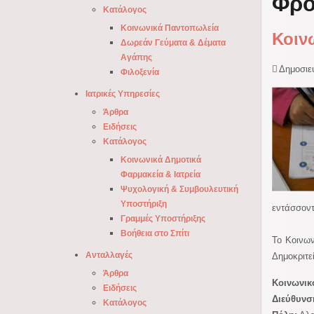
Φρο
Κατάλογος
Κοινωνικά Παντοπωλεία
Κοιν
Δωρεάν Γεύματα & Δέματα
Αγάπης
Δημοσιεύ
Φιλοξενία
Ιατρικές Υπηρεσίες
Άρθρα
Ειδήσεις
Κατάλογος
Κοινωνικά Δημοτικά
Φαρμακεία & Ιατρεία
Ψυχολογική & Συμβουλευτική
Υποστήριξη
εντάσσοντ
Γραμμές Υποστήριξης
Βοήθεια στο Σπίτι
Το Κοινων
Ανταλλαγές
Δημοκριτε
Άρθρα
Κοινωνικ
Ειδήσεις
Διεύθυνσ
Κατάλογος