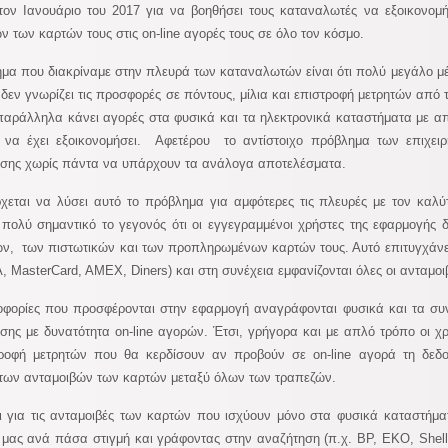
τον Ιανουάριο του 2017 για να βοηθήσει τους καταναλωτές να εξοικονο
ν των καρτών τους στις on-line αγορές τους σε όλο τον κόσμο.
μα που διακρίναμε στην πλευρά των καταναλωτών είναι ότι πολύ μεγάλο μ
 δεν γνωρίζει τις προσφορές σε πόντους, μίλια και επιστροφή μετρητών από τ
παράλληλα κάνει αγορές στα φυσικά και τα ηλεκτρονικά καταστήματα με α
 να έχει εξοικονομήσει. Αφετέρου το αντίστοιχο πρόβλημα των επιχει
σης χωρίς πάντα να υπάρχουν τα ανάλογα αποτελέσματα.
χεται να λύσει αυτό το πρόβλημα για αμφότερες τις πλευρές με τον καλύ
πολύ σημαντικό το γεγονός ότι οι εγγεγραμμένοι χρήστες της εφαρμογής 
ν, των πιστωτικών και των προπληρωμένων καρτών τους. Αυτό επιτυγχάνετ
A, MasterCard, AMEX, Diners) και στη συνέχεια εμφανίζονται όλες οι ανταμο
οφορίες που προσφέρονται στην εφαρμογή αναγράφονται φυσικά και τα σ
σης με δυνατότητα on-line αγορών. Έτσι, γρήγορα και με απλό τρόπο οι χρή
τροφή μετρητών που θα κερδίσουν αν προβούν σε on-line αγορά τη δεδ
των ανταμοιβών των καρτών μεταξύ όλων των τραπεζών.
 για τις ανταμοιβές των καρτών που ισχύουν μόνο στα φυσικά καταστήματ
μας ανά πάσα στιγμή και γράφοντας στην αναζήτηση (π.χ. BP, EKO, Shell