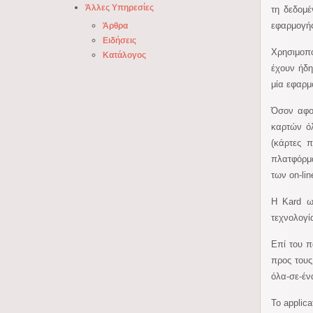
Άλλες Υπηρεσίες
τη δεδομέ
εφαρμογής
Άρθρα
Ειδήσεις
Χρησιμοπο
Κατάλογος
έχουν ήδη
μία εφαρμ
Όσον αφορ
καρτών όλ
(κάρτες 
πλατφόρμα
των on-li
Η Kard ως
τεχνολογί
Επί του π
προς τους
όλα-σε-έν
Το applica