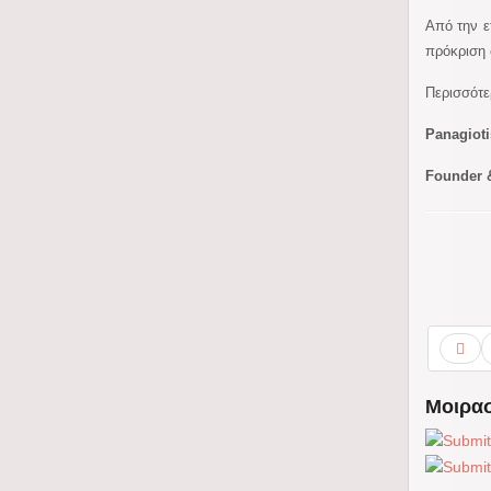
Από την ε
πρόκριση 
Περισσότε
Panagioti
Founder 
Μοιρασ