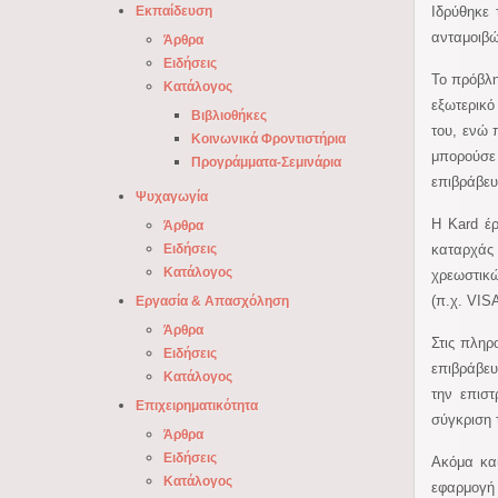
Ιδρύθηκε 
Εκπαίδευση
ανταμοιβώ
Άρθρα
Ειδήσεις
Το πρόβλη
Κατάλογος
εξωτερικό
Βιβλιοθήκες
του, ενώ 
Κοινωνικά Φροντιστήρια
μπορούσε
Προγράμματα-Σεμινάρια
επιβράβευ
Ψυχαγωγία
Η Kard έρ
Άρθρα
καταρχάς 
Ειδήσεις
Κατάλογος
χρεωστικώ
(π.χ. VIS
Εργασία & Απασχόληση
Άρθρα
Στις πληρ
Ειδήσεις
επιβράβευ
Κατάλογος
την επισ
Επιχειρηματικότητα
σύγκριση 
Άρθρα
Ειδήσεις
Ακόμα και
Κατάλογος
εφαρμογή 