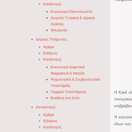
Κατάλογος
Κοινωνικά Παντοπωλεία
Δωρεάν Γεύματα & Δέματα
Αγάπης
Φιλοξενία
Ιατρικές Υπηρεσίες
Άρθρα
Ειδήσεις
Κατάλογος
Κοινωνικά Δημοτικά
Φαρμακεία & Ιατρεία
Ψυχολογική & Συμβουλευτική
Υποστήριξη
Γραμμές Υποστήριξης
Η Kard εί
Βοήθεια στο Σπίτι
πιστωτικέ
επιβράβευ
Ανταλλαγές
Άρθρα
Η καινοτο
Ειδήσεις
όλων των 
Κατάλογος