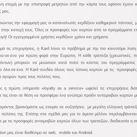
νη στιγμή με την επιστροφή μετρητών από την κάρτα τους εφόσον έχουν
 μας.
ιώντας την εφαρμογή μας οι καταναλωτές κερδίζουν καθημερινά πόντους, μί
 στην κατοχή τους. Όλες οι προσφορές των καρτών από τα προγράμματα ε
ογή! Οι εγγεγραμμένοι χρήστες κερδίζουν χρόνο και χρήματα.
ά τις επιχειρήσεις, η Kard λύνει το πρόβλημα με την πιο καινοτόμα λύσ
α-σε-ένα για πρώτη φορά στην Ευρώπη. H κάθε τράπεζα (χρεωστικές, πι
πόντων) μπορούν να μειώσουν κατά πολύ το κόστος του προγράμματος ε
 όλα-σε-ένα. Η Kard συνδέει όλους τους τύπους καρτών με τις προσφορές
ne αγορών προς τους πελάτες τους.
 η πρώτη υπηρεσία «loyalty as a service» ωφελεί τις επιχειρήσεις δι
α της είναι σε θέση να προσφέρει ένα ανώτερο προϊόν ανταμοιβών καρτών με
αρόντος βρισκόμαστε ως εταιρία σε συζητήσεις με μεγάλη ελληνική τράπε
 πελάτες της. Επίσης στα σχέδιά μας για το άμεσο μέλλον περιλαμβάνετα
α με τις προσφορές ανταμοιβών καρτών όλων των τραπεζών, διαδικασία η οπο
tion μας είναι διαθέσιμο σε web, mobile και Android.