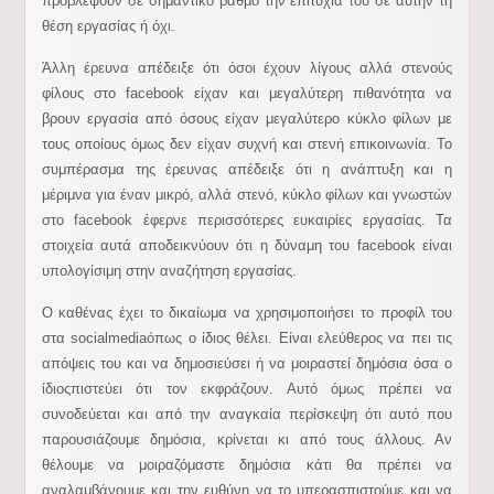
προβλέψουν σε σημαντικό βαθμό την επιτυχία του σε αυτήν τη
θέση εργασίας ή όχι.
Άλλη έρευνα απέδειξε ότι όσοι έχουν λίγους αλλά στενούς
φίλους στο facebook είχαν και μεγαλύτερη πιθανότητα να
βρουν εργασία από όσους είχαν μεγαλύτερο κύκλο φίλων με
τους οποίους όμως δεν είχαν συχνή και στενή επικοινωνία. Το
συμπέρασμα της έρευνας απέδειξε ότι η ανάπτυξη και η
μέριμνα για έναν μικρό, αλλά στενό, κύκλο φίλων και γνωστών
στο facebook έφερνε περισσότερες ευκαιρίες εργασίας. Τα
στοιχεία αυτά αποδεικνύουν ότι η δύναμη του facebook είναι
υπολογίσιμη στην αναζήτηση εργασίας.
Ο καθένας έχει το δικαίωμα να χρησιμοποιήσει το προφίλ του
στα socialmediaόπως ο ίδιος θέλει. Είναι ελεύθερος να πει τις
απόψεις του και να δημοσιεύσει ή να μοιραστεί δημόσια όσα ο
ίδιος
πιστεύει ότι τον εκφράζουν. Αυτό όμως πρέπει να
συνοδεύεται και από την αναγκαία περίσκεψη ότι αυτό που
παρουσιάζουμε δημόσια, κρίνεται κι από τους άλλους. Αν
θέλουμε να μοιραζόμαστε δημόσια κάτι θα πρέπει να
αναλαμβάνουμε και την ευθύνη να το υπερασπιστούμε και να